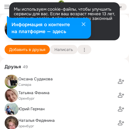
Войти
Мы используем cookie-файлы, чтобы улучшить
сервисы для вас. Если ваш возраст менее 13 лет,
настроить cookie-файлы должен ваш законный
Галина Тихонова
представитель.
Больше информации
Информация о контенте
GIF
Разрешить все
Настроить
на платформе — здесь
Москва
1 июня (56 лет)
55 школа
Подробнее
Добавить в друзья
Написать
Друзья
49
Оксана Судакова
Самара
Татьяна Фенина
Оренбург
Юрий Герман
Наталья Федянина
оренбург