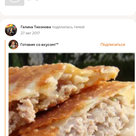
Фид
Галина Тихонова
поделилась темой
27 авг 2017
Подписаться
Готовим со вкусом!™