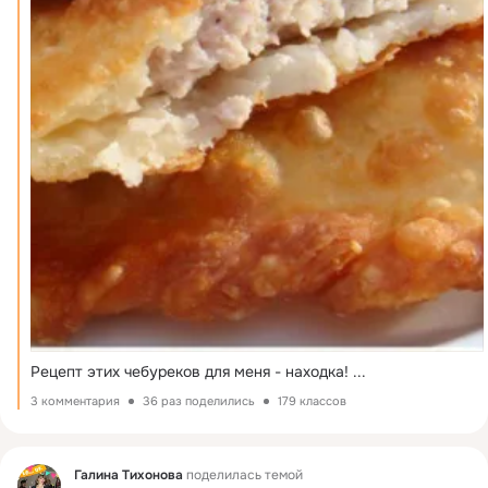
Рецепт этих чебуреков для меня - находка!
 ...
3 комментария
36 раз поделились
179 классов
Фид
Галина Тихонова
поделилась темой