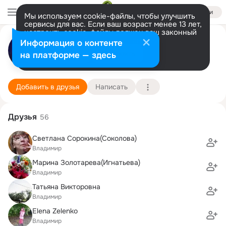
Войти
Мы используем cookie-файлы, чтобы улучшить
сервисы для вас. Если ваш возраст менее 13 лет,
настроить cookie-файлы должен ваш законный
Екатерина Акимова
представитель.
Больше информации
Информация о контенте
Разрешить все
Настроить
на платформе — здесь
Владимир
9 ноября (50 лет)
28 школа
Подробнее
Добавить в друзья
Написать
Друзья
56
Светлана Сорокина(Соколова)
Владимир
Марина Золотарева(Игнатьева)
Владимир
Татьяна Викторовна
Владимир
Elena Zelenko
Владимир