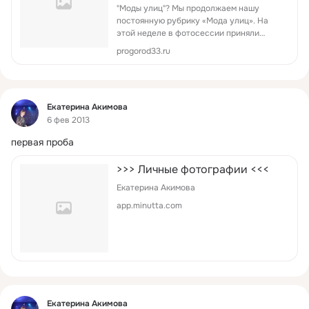
"Моды улиц"? Мы продолжаем нашу
постоянную рубрику «Мода улиц». На
этой неделе в фотосессии приняли
участие 2 горожанки: Екатерина Першина
progorod33.ru
и Наталья С ...
Фид
Екатерина Акимова
6 фев 2013
первая проба
>>> Личные фотографии <<<
Екатерина Акимова
app.minutta.com
Фид
Екатерина Акимова