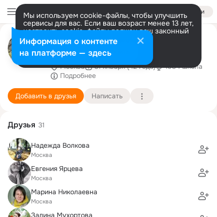
Войти
Мы используем cookie-файлы, чтобы улучшить
сервисы для вас. Если ваш возраст менее 13 лет,
настроить cookie-файлы должен ваш законный
Александра Белоусова
представитель.
Больше информации
Информация о контенте
(Сёмочкина)
Разрешить все
Настроить
на платформе — здесь
Москва
31 января (42 года)
1934 школа
Подробнее
Добавить в друзья
Написать
Друзья
31
Надежда Волкова
Москва
Евгения Ярцева
Москва
Марина Николаевна
Москва
Залина Мухортова