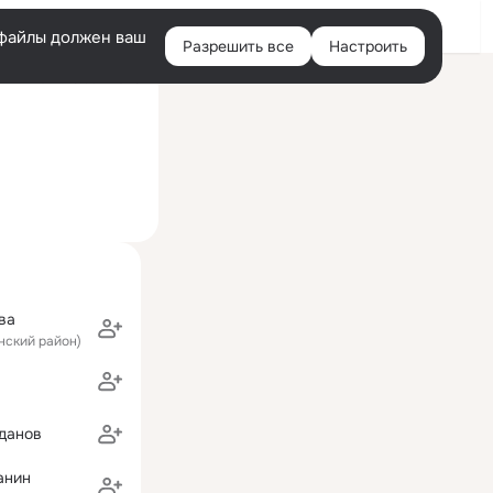
Войти
e-файлы должен ваш
Разрешить все
Настроить
Правая
ий визит: 18 сен 2025
колонка
ва
нский район)
данов
анин