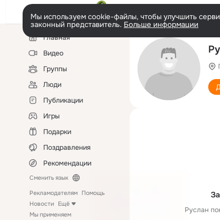
Мы используем cookie-файлы, чтобы улучшить сервис
законный представитель.
Больше информации
Левая
Главная
колонка
Ру
Видео
Группы
Люди
Д
Публикации
Игры
Подарки
Поздравления
Рекомендации
Сменить язык
Рекламодателям
Помощь
За
Новости
Ещё
Руслан по
Мы применяем