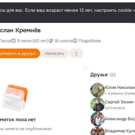
ы для вас. Если ваш возраст менее 13 лет, настроить cooki
Последн
слан Кремнёв
Пенза
9 июня (40 лет)
16 школа
Подробнее
обавить в друзья
Написать
Друзья
122
Юлия Николае
г. Каменка (Каме
Сергей Зюзин
коптиловка
Александр Бог
меток пока нет
ка ничего не опубликовал
Владимир Кул