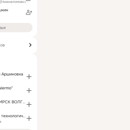
 (Нижнеломовский район)
шкин
зья
ков
 Аршиновка
alermo"
Филиал ОАО "МРСК ВОЛГИ"-"ПЕНЗАЭНЕРГО"
ПензГТУ (ПГТА технологическая академия)
в