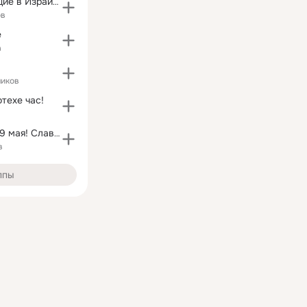
Pусскоговорящие в Израиле!
ов
е
а
чиков
техе час!
День Победы- 9 мая! Слава ветеранам!!!
в
ппы