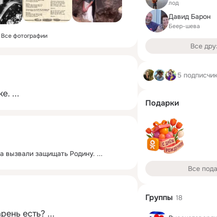
лод
Давид Барон
Беер-шева
Все фотографии
Все дру
5 подписчи
ке.
 ...
Подарки
 вызвали защищать Родину.
 ...
Все под
Группы
18
арень есть?
 ...