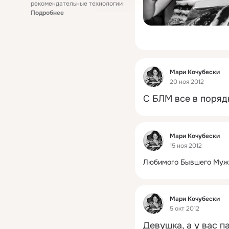
рекомендательные технологии
Подробнее
Фид
Мари Кочубески
20 ноя 2012
С БЛМ все в поряд
Фид
Мари Кочубески
15 ноя 2012
Любимого Бывшего Мужа
Фид
Мари Кочубески
5 окт 2012
Девушка, а у вас п