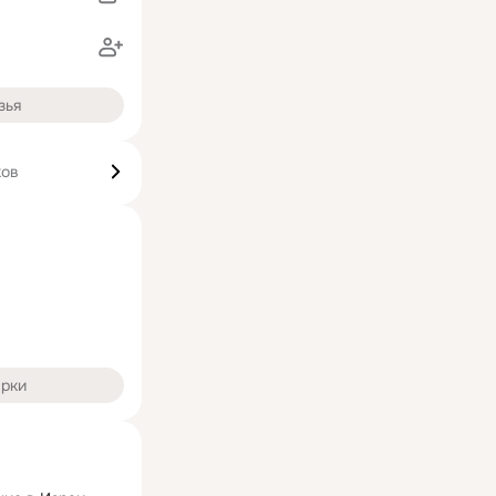
зья
ков
арки