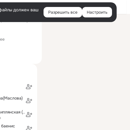
Войти
e-файлы должен ваш
Разрешить все
Настроить
Правая
ний визит: 2 апр 2019
колонка
ее
на(Маслова)
Алла ( Элла ) Липлянская (Липлиански)
о
 баенис