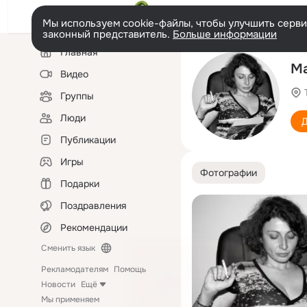
Мы используем cookie-файлы, чтобы улучшить сервис
законный представитель.
Больше информации
Левая
Главная
колонка
Ма
Видео
Группы
Люди
Д
Публикации
Игры
Фотографии
Подарки
Поздравления
Рекомендации
Сменить язык
Рекламодателям
Помощь
Новости
Ещё
Мы применяем