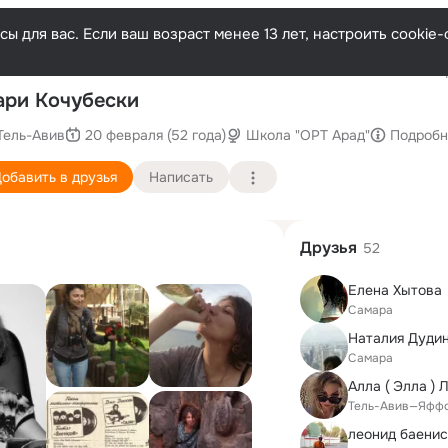
ы для вас. Если ваш возраст менее 13 лет, настроить cooki
Послед
ри Кочубески
Тель-Авив
20 февраля (52 года)
Школа "ОРТ Арад"
Подробн
обавить в друзья
Написать
Друзья
52
Елена Хытова
Самара
Наталия Дуди
Самара
Тель-Авив—Яфф
леонид баенис