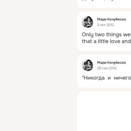
Фид
Мари Кочубески
3 окт 2012
Only two things we w
that a little love and
Фид
Мари Кочубески
26 сен 2012
"Никогда  и  ничего