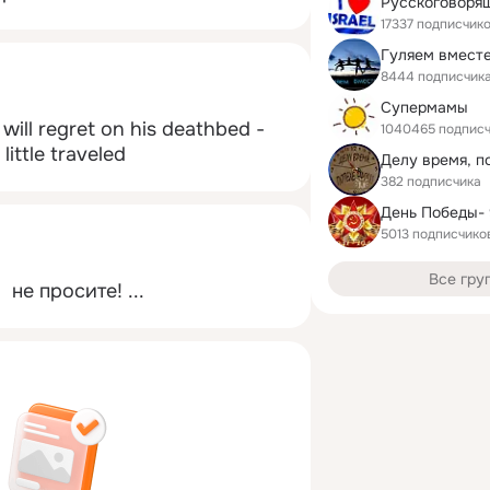
17337 подписчик
Гуляем вмест
8444 подписчик
Супермамы
ill regret on his deathbed - 
1040465 подпис
 little traveled
Делу время, по
382 подписчика
5013 подписчико
Все гру
  не просите!
 ...