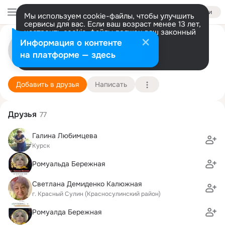
Войти
Мы используем cookie-файлы, чтобы улучшить
сервисы для вас. Если ваш возраст менее 13 лет,
настроить cookie-файлы должен ваш законный
представитель.
Больше информации
Юрий Цыбулин
Информация о контенте
Разрешить все
Настроить
на платформе — здесь
Москва
5 декабря (55 лет)
Подробнее
Добавить в друзья
Написать
Друзья
77
Галина Любимцева
Курск
Ромуальда Бережная
Светлана Демиденко Калюжная
г. Красный Сулин (Красносулинский район)
Ромуалда Бережная