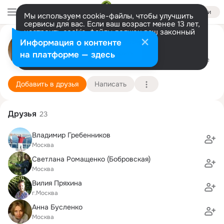
Войти
Мы используем cookie-файлы, чтобы улучшить
сервисы для вас. Если ваш возраст менее 13 лет,
настроить cookie-файлы должен ваш законный
представитель.
Больше информации
Лизавета Кокина
Информация о контенте
Разрешить все
Настроить
на платформе — здесь
Москва
20 ноября (42 года)
Подробнее
Добавить в друзья
Написать
Друзья
23
Владимир Гребенников
Москва
Светлана Ромащенко (Бобровская)
Москва
Вилия Пряхина
г.Москва
Анна Бусленко
Москва