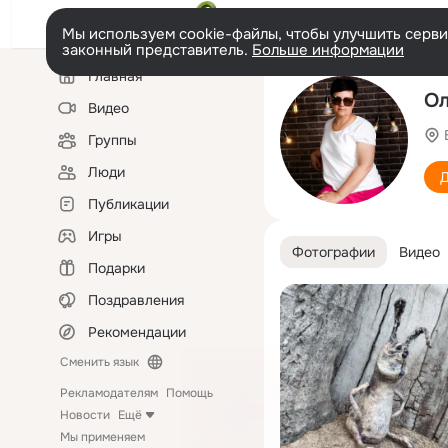
Мы используем cookie-файлы, чтобы улучшить сервис
законный представитель.
Больше информации
Левая
Главная
колонка
Ол
Видео
Группы
Люди
Д
Публикации
Игры
Фотографии
Видео
Подарки
Поздравления
Рекомендации
Сменить язык
Рекламодателям
Помощь
Новости
Ещё
Мы применяем