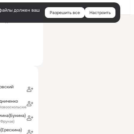
Войти
e-файлы должен ваш
Разрешить все
Настроить
Правая
следний визит: 25 июл
колонка
овский
дниченко
(Новооскольский район)
мина(Бунина)
 Фрунзе)
(Ерескина)