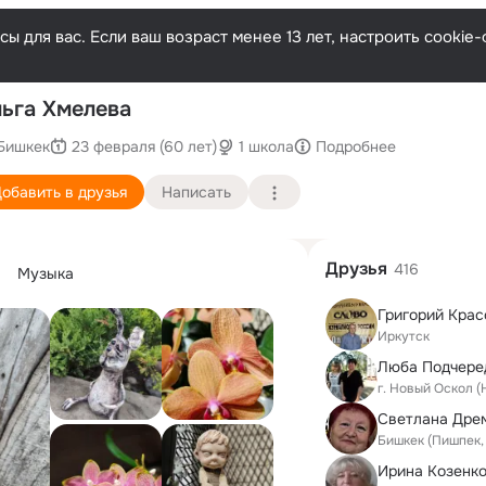
ы для вас. Если ваш возраст менее 13 лет, настроить cooki
По
ьга Хмелева
Бишкек
23 февраля (60 лет)
1 школа
Подробнее
обавить в друзья
Написать
Друзья
416
Музыка
Григорий Крас
Иркутск
Люба Подчере
г. Новый Оскол 
Светлана Дре
Бишкек (Пишпек,
Ирина Козенко