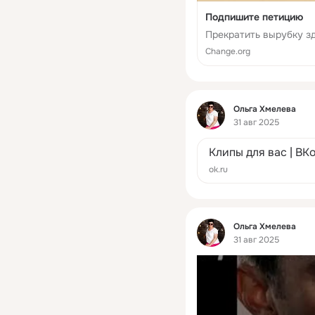
Подпишите петицию
Прекратить вырубку з
Change.org
Фид
Ольга Хмелева
31 авг 2025
Клипы для вас | ВК
ok.ru
Фид
Ольга Хмелева
31 авг 2025