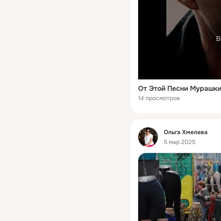
В
14 просмотров
Фид
Ольга Хмелева
5 мар 2025