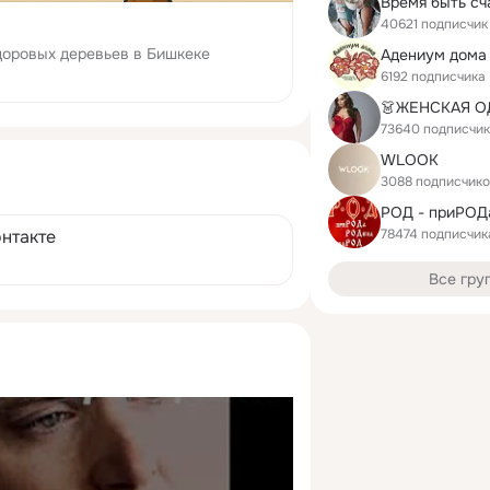
Время быть с
40621 подписчик
доровых деревьев в Бишкеке
Адениум дома
6192 подписчика
73640 подписчи
WLOOK
3088 подписчик
78474 подписчик
онтакте
Все гру