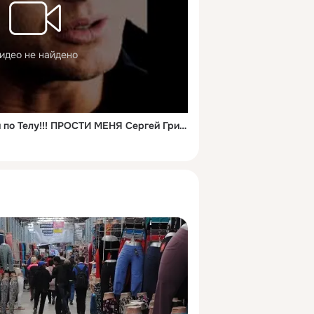
идео не найдено
От Этой Песни Мурашки по Телу!!! ПРОСТИ МЕНЯ Сергей Грищук