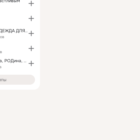
частливым
👗ЖЕНСКАЯ ОДЕЖДА ДЛЯ ШИКАРНЫХ ЖЕНЩИН👗
ков
ов
РОД - приРОДа, РОДина, наРОД
а
ппы