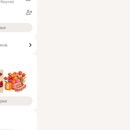
 Фрунзе)
зья
иков
арки