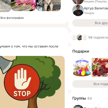
Бишкек (Пишпек,
Артур Валитов
Лондон
Все фотографии
Все дру
98 подписч
умаем о том, что мы оставим после 
Подарки
Все под
Группы
64