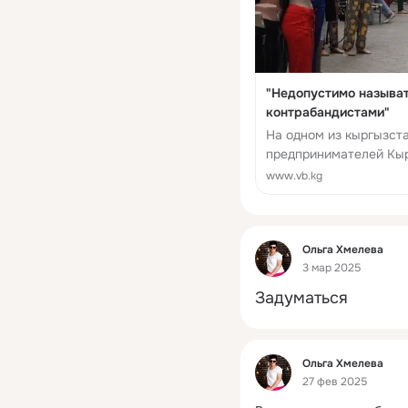
"Недопустимо называ
контрабандистами"
На одном из кыргызст
предпринимателей Кыр
контрабандистами, кот
www.vb.kg
Фид
Ольга Хмелева
3 мар 2025
Задуматься
Фид
Ольга Хмелева
27 фев 2025