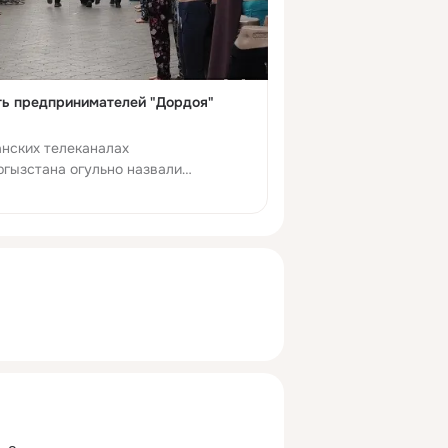
ть предпринимателей "Дордоя"
анских телеканалах
гызстана огульно назвали
орые ввозят тов