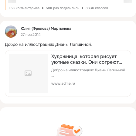
1.5K комментариев
58K раз поделились
833K классов
Фид
Юлия (Фролова) Мартынова
27 ноя 2014
Добро на иллюстрациях Дианы Лапшиной.
Художница, которая рисует
уютные сказки. Они согреют
вас этой холодной осенью
Добро на иллюстрациях Дианы Лапшиной
...
www.adme.ru