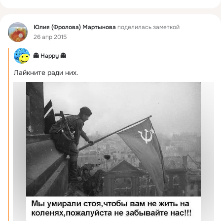
Фид
Юлия (Фролова) Мартынова
поделилась заметкой
26 апр 2015
👻 Happy 👻
Лайкните ради них.