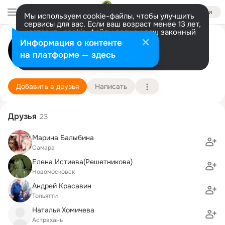
Войти
Мы используем cookie-файлы, чтобы улучшить
сервисы для вас. Если ваш возраст менее 13 лет,
настроить cookie-файлы должен ваш законный
Марина Зелинская
представитель.
Больше информации
Информация о контенте
Разрешить все
Настроить
на платформе — здесь
Пушкино
1 апреля (58 лет)
9 школа
Подробнее
Добавить в друзья
Написать
Друзья
23
Марина Балыбина
Самара
Елена Истиева(Решетникова)
Новомосковск
Андрей Красавин
Тольятти
Наталья Хомичева
Астрахань