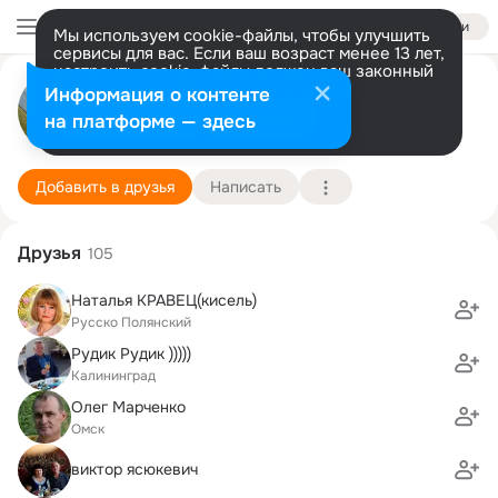
Войти
Мы используем cookie-файлы, чтобы улучшить
сервисы для вас. Если ваш возраст менее 13 лет,
настроить cookie-файлы должен ваш законный
представитель.
Больше информации
Елена Ильченко
Информация о контенте
Разрешить все
Настроить
на платформе — здесь
Москва
5 февраля (51 год)
Подробнее
Добавить в друзья
Написать
Друзья
105
Наталья КРАВЕЦ(кисель)
Русско Полянский
Рудик Рудик )))))
Калининград
Олег Марченко
Омск
виктор ясюкевич