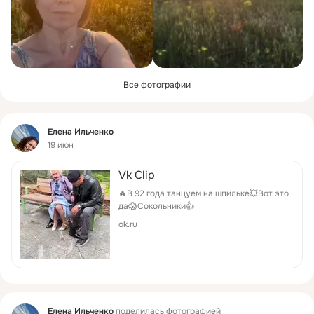
Все фотографии
Фид
Елена Ильченко
19 июн
Vk Clip
🔥В 92 года танцуем на шпильке💥Вот это
да😱Сокольники👍
ok.ru
Фид
Елена Ильченко
поделилась фотографией