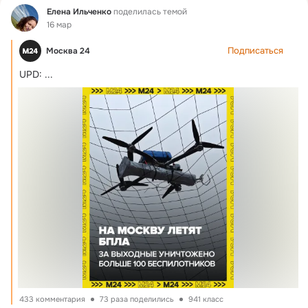
Фид
Елена Ильченко
поделилась темой
16 мар
Подписаться
Москва 24
UPD:
 ...
433 комментария
73 раза поделились
941 класс