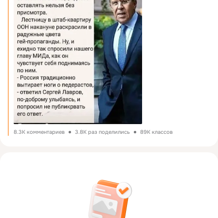
8.3K комментариев
3.8K раз поделились
89K классов