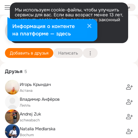
Войти
Мы используем cookie-файлы, чтобы улучшить
сервисы для вас. Если ваш возраст менее 13 лет,
настроить cookie-файлы должен ваш законный
Alexander Miller
представитель.
Больше информации
Информация о контенте
Разрешить все
Настроить
на платформе — здесь
NRW
22 мая (55 лет)
86 школа
Подробнее
Добавить в друзья
Написать
Друзья
5
Игорь Крындач
Астана
Владимир Анфёров
Лилль
Andrej Zuk
schwabach
Natalia Medlarska
Bochum