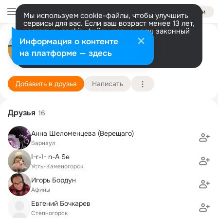
Войти
Мы используем cookie-файлы, чтобы улучшить
сервисы для вас. Если ваш возраст менее 13 лет,
настроить cookie-файлы должен ваш законный
Виктор Фоменко
представитель.
Больше информации
Информация о контенте
Разрешить все
Настроить
на платформе — здесь
Астана
14 июня (53 года)
22 школа
Подробнее
Добавить в друзья
Написать
Друзья
16
Анна Шеломенцева (Верещаго)
Барнаул
I-r-I- n-A Se
Усть-Каменогорск
Игорь Бордун
Афины
Евгений Бочкарев
Степногорск