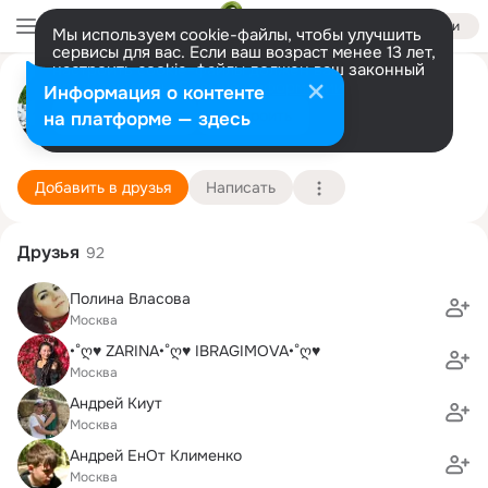
Войти
Мы используем cookie-файлы, чтобы улучшить
сервисы для вас. Если ваш возраст менее 13 лет,
настроить cookie-файлы должен ваш законный
Антон Конобеев
представитель.
Больше информации
Информация о контенте
Разрешить все
Настроить
на платформе — здесь
Город Герой Москва
8 февраля (39 лет)
1694 центр образования
Подробнее
Добавить в друзья
Написать
Друзья
92
Полина Власова
Москва
•°ღ♥ ZARINA•°ღ♥ IBRAGIMOVA•°ღ♥
Москва
Андрей Киут
Москва
Андрей ЕнОт Клименко
Москва