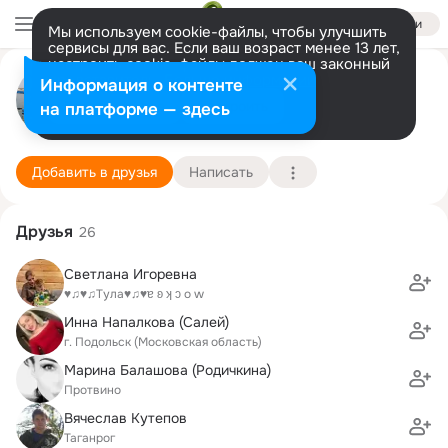
Войти
Мы используем cookie-файлы, чтобы улучшить
сервисы для вас. Если ваш возраст менее 13 лет,
настроить cookie-файлы должен ваш законный
Паша Медведев
представитель.
Больше информации
Информация о контенте
Разрешить все
Настроить
на платформе — здесь
Москва
21 июля (43 года)
4 школа
Подробнее
Добавить в друзья
Написать
Друзья
26
Светлана Игоревна
♥♫♥♫Тула♥♫♥ɐ ʚ ʞ ɔ о w
Инна Напалкова (Салей)
г. Подольск (Московская область)
Марина Балашова (Родичкина)
Протвино
Вячеслав Кутепов
Таганрог