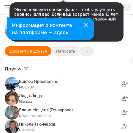
Войти
Мы используем cookie-файлы, чтобы улучшить
сервисы для вас. Если ваш возраст менее 13 лет,
настроить cookie-файлы должен ваш законный
Слава Гончаров
представитель.
Больше информации
Информация о контенте
Разрешить все
Настроить
на платформе — здесь
Москва
9 августа (45 лет)
479 школа им. маршала Чуйкова
Подробнее
Добавить в друзья
Написать
Друзья
37
Виктор Процевский
МОСКВА
Люда Люда
Москва
Елена Мищеня (Гончарова)
с. Константиновка
Николай Гончаров
Николай