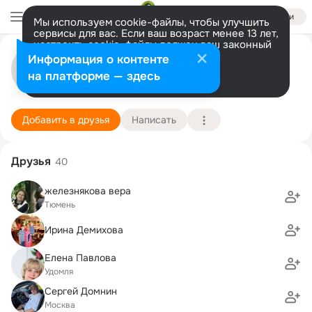
Войти
Мы используем cookie-файлы, чтобы улучшить
сервисы для вас. Если ваш возраст менее 13 лет,
настроить cookie-файлы должен ваш законный
Тина Жукова
представитель.
Больше информации
Информация о контенте
Разрешить все
Настроить
на платформе — здесь
Москва
19 января (64 года)
28 школа
Подробнее
Добавить в друзья
Написать
Друзья
40
железнякова вера
Тюмень
Ирина Демихова
Елена Павлова
Удомля
Сергей Домнин
Москва