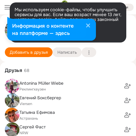
Войти
Мы используем cookie-файлы, чтобы улучшить
сервисы для вас. Если ваш возраст менее 13 лет,
настроить cookie-файлы должен ваш законный
Эдик Пфайфер (Eduard Pfeifer)
представитель.
Больше информации
Информация о контенте
Разрешить все
Настроить
на платформе — здесь
Recklinghausen
23 августа (46 лет)
30 школа
Подробнее
Добавить в друзья
Написать
Друзья
68
Antonina Müller Wiebe
Реклингхаузен
Евгений Боксбергер
Viersen
Татьяна Ефимова
Астрахань
Сергей Фаст
NRW