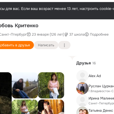
ы для вас. Если ваш возраст менее 13 лет, настроить cooki
По
бовь Критенко
Санкт-Птербург
23 января (126 лет)
37 школа
Подробнее
обавить в друзья
Написать
Друзья
16
Alex Ad
Руслан Цурка
г.Владивосток-С
Ирина Малини
Санкт-Петербур
Татьяна Денкс