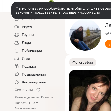
Мы используем cookie-файлы, чтобы улучшить сервис
законный представитель.
Больше информации
Левая
Главная
колонка
Лю
Видео
Группы
Люди
Д
Публикации
Игры
Фотографии
Подарки
Поздравления
Рекомендации
Сменить язык
Рекламодателям
Помощь
Новости
Ещё
Мы применяем