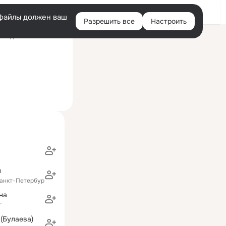
Войти
e-файлы должен ваш
Разрешить все
Настроить
Правая
следний визит: 10 июл
колонка
н
анкт-Петербург
на
г
 (Булаева)