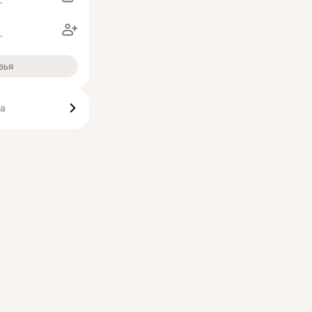
г
г
зья
ка