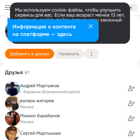
Войти
Мы используем cookie-файлы, чтобы улучшить
сервисы для вас. Если ваш возраст менее 13 лет,
настроить cookie-файлы должен ваш законный
Геннадий Южанин
представитель.
Больше информации
Информация о контенте
Разрешить все
Настроить
на платформе — здесь
Москва
16 октября (46 лет)
Гидроузловская cредняя школа
Подробнее
Добавить в друзья
Написать
Друзья
67
Андрей Мартьянов
г. Боровичи (Боровичский район)
валера жигарев
Москва
Михаил Барабанов
Москва
Сергей Мартышкин