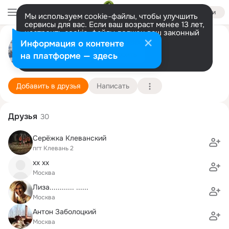
Войти
Мы используем cookie-файлы, чтобы улучшить
сервисы для вас. Если ваш возраст менее 13 лет,
настроить cookie-файлы должен ваш законный
представитель.
Больше информации
Елена Борисова
Информация о контенте
Разрешить все
Настроить
на платформе — здесь
Москва
28 декабря (41 год)
Подробнее
Добавить в друзья
Написать
Друзья
30
Серёжка Клеванский
пгт Клевань 2
xx xx
Москва
Лиза............ ......
Москва
Антон Заболоцкий
Москва