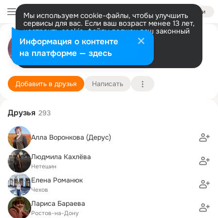
Войти
Мы используем cookie-файлы, чтобы улучшить
сервисы для вас. Если ваш возраст менее 13 лет,
настроить cookie-файлы должен ваш законный
Роза Романюк (Жовнерук)
представитель.
Больше информации
Информация о контенте
Разрешить все
Настроить
на платформе — здесь
Московская обл.
10 августа (47 лет)
Педагогическое училище
Подробнее
Добавить в друзья
Написать
Друзья
293
Алла Воронкова (Дерус)
Людмила Кахлёва
Нетешин
Елена Романюк
Чехов
Лариса Бараева
Ростов-на-Дону