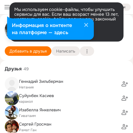
Войти
Мы используем cookie-файлы, чтобы улучшить
сервисы для вас. Если ваш возраст менее 13 лет,
настроить cookie-файлы должен ваш законный
Юлий Герман
представитель.
Больше информации
Информация о контенте
Разрешить все
Настроить
на платформе — здесь
Тель-Авив
12 января (47 лет)
Подробнее
Школа "Тихон андасаим" при Тель-А
Добавить в друзья
Написать
Друзья
49
Геннадий Зильберман
Нетания
Суйунбек Касиев
каракол
Изабелла Янкелевич
Гиватаим
Сергей Гросман
Рамат Ган