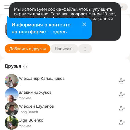
Войти
Мы используем cookie-файлы, чтобы улучшить
сервисы для вас. Если ваш возраст менее 13 лет,
настроить cookie-файлы должен ваш законный
представитель.
Больше информации
Екатерина Машукова
Информация о контенте
Разрешить все
Настроить
на платформе — здесь
Москва
10 июня (50 лет)
Подробнее
Добавить в друзья
Написать
Друзья
47
Александр Калашников
.
Владимир Жуков
Москва
Алексей Шулепов
Long Beach
Olga Bulenko
Москва