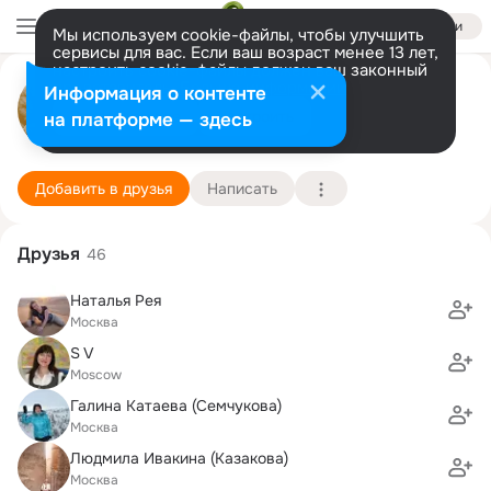
Войти
Мы используем cookie-файлы, чтобы улучшить
сервисы для вас. Если ваш возраст менее 13 лет,
настроить cookie-файлы должен ваш законный
Валентина Ивакина
представитель.
Больше информации
Информация о контенте
Разрешить все
Настроить
на платформе — здесь
Москва
27 марта (46 лет)
Институт инновационного управления экономи
Подробнее
Добавить в друзья
Написать
Друзья
46
Наталья Рея
Москва
S V
Moscow
Галина Катаева (Семчукова)
Москва
Людмила Ивакина (Казакова)
Москва