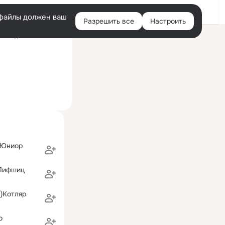
Войти
e-файлы должен ваш
Разрешить все
Настроить
Правая
оследний визит: 3 авг
колонка
 Юниор
)Лифшиц
)Котляр
о