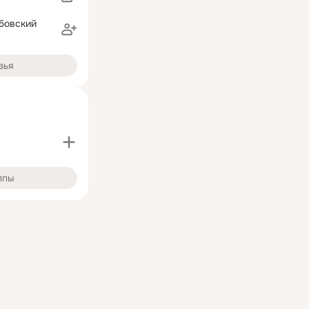
бовский
зья
ппы