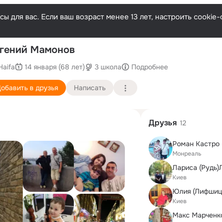
ы для вас. Если ваш возраст менее 13 лет, настроить cooki
П
гений Мамонов
Haifa
14 января (68 лет)
3 школа
Подробнее
обавить в друзья
Написать
Друзья
12
Роман Кастро
Монреаль
Лариса (Рудь
Киев
Юлия (Лифшиц
Киев
Макс Марченк