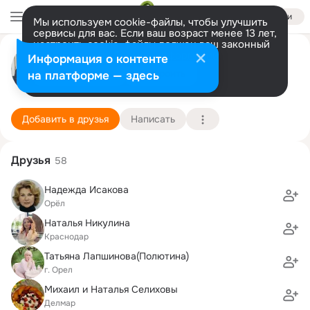
Войти
Мы используем cookie-файлы, чтобы улучшить
сервисы для вас. Если ваш возраст менее 13 лет,
настроить cookie-файлы должен ваш законный
Михаил Бородулин
представитель.
Больше информации
Информация о контенте
Разрешить все
Настроить
на платформе — здесь
Орел
11 июля (52 года)
27 школа им. Н.С. Лескова
Подробнее
Добавить в друзья
Написать
Друзья
58
Надежда Исакова
Орёл
Наталья Никулина
Краснодар
Татьяна Лапшинова(Полютина)
г. Орел
Михаил и Наталья Селиховы
Делмар