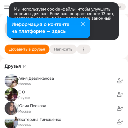
Войти
Мы используем cookie-файлы, чтобы улучшить
сервисы для вас. Если ваш возраст менее 13 лет,
настроить cookie-файлы должен ваш законный
Mademoiselle A
представитель.
Больше информации
Информация о контенте
Разрешить все
Настроить
на платформе — здесь
Москва
31 марта (41 год)
МГЛУ, Московский государственный лингвисти
Подробнее
Добавить в друзья
Написать
Друзья
14
Алия Девликанова
Москва
Е О
Реутов
Юлия Пескова
Москва
Екатерина Тимошенко
Москва