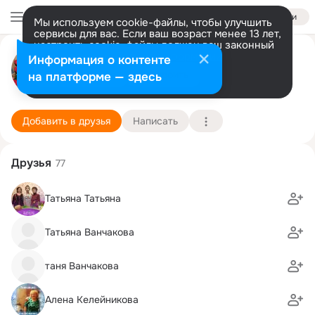
Войти
Мы используем cookie-файлы, чтобы улучшить
сервисы для вас. Если ваш возраст менее 13 лет,
настроить cookie-файлы должен ваш законный
Мария Келейникова
представитель.
Больше информации
Информация о контенте
Разрешить все
Настроить
на платформе — здесь
Москва
16 октября (46 лет)
Старогородковская школа
Подробнее
Добавить в друзья
Написать
Друзья
77
Татьяна Татьяна
Татьяна Ванчакова
таня Ванчакова
Алена Келейникова