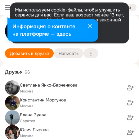
Войти
Мы используем cookie-файлы, чтобы улучшить
сервисы для вас. Если ваш возраст менее 13 лет,
настроить cookie-файлы должен ваш законный
Ольга Злобина
представитель.
Больше информации
Информация о контенте
Разрешить все
Настроить
на платформе — здесь
Москва
23 июня (48 лет)
МГЮА им. О.Е. Кутафина, Московская Государ
Подробнее
Добавить в друзья
Написать
Друзья
66
Светлана Янко-Барченкова
Москва
Константин Моргунов
Москва
Елена Зуева
Саратов
Юлия Лысова
Москва