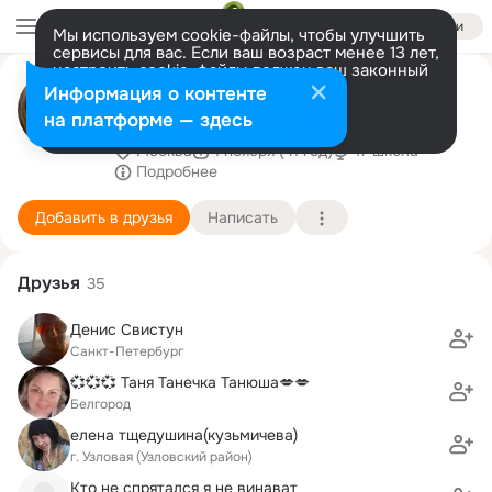
Войти
Мы используем cookie-файлы, чтобы улучшить
сервисы для вас. Если ваш возраст менее 13 лет,
настроить cookie-файлы должен ваш законный
Анастасия Ермакова -
представитель.
Больше информации
Информация о контенте
Мельничук
Разрешить все
Настроить
на платформе — здесь
Москва
1 ноября (41 год)
17 школа
Подробнее
Добавить в друзья
Написать
Друзья
35
Денис Свистун
Санкт-Петербург
💞💞💞 Таня Танечка Танюша💋💋
Белгород
елена тщедушина(кузьмичева)
г. Узловая (Узловский район)
Кто не спрятался я не винават