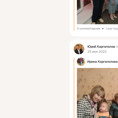
0 комментариев
1 раз по
Фид
Юрий Каргаполов
п
25 июл 2023
Ирина Каргаполова