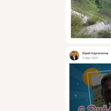
Фид
Юрий Каргаполов
11 июл 2021
В