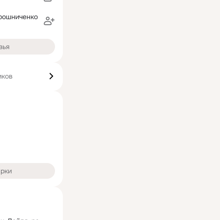
рошниченко
зья
иков
арки