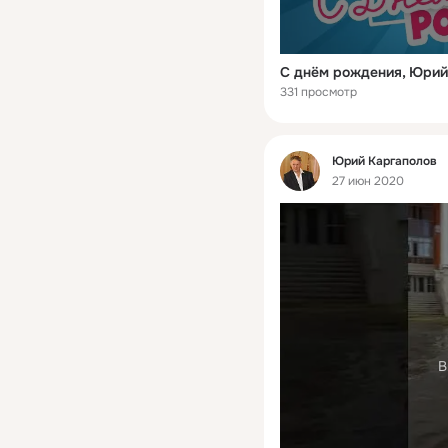
С днём рождения, Юрий
331 просмотр
Фид
Юрий Каргаполов
27 июн 2020
В