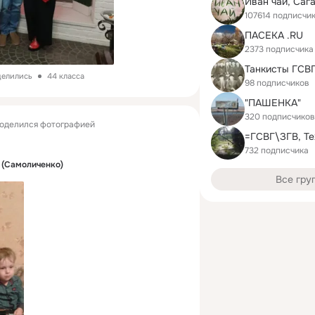
107614 подписчи
ПАСЕКА .RU
2373 подписчика
делились
44 класса
98 подписчиков
"ПАШЕНКА"
320 подписчиков
оделился фотографией
=ГСВГ\ЗГВ, Те
732 подписчика
 (Самоличенко)
Все гру