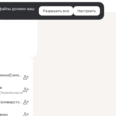
Войти
e-файлы должен ваш
Разрешить все
Настроить
Правая
оследний визит: 3 июл
колонка
Светлана Павленко(Самойличенко)
ев
(Ульяновская область)
Инна Чазова (Селиверстова)
енко