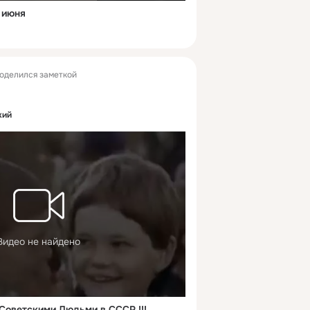
 июня
оделился заметкой
кий
Видео не найдено
 Советскими Людьми в СССР !!!