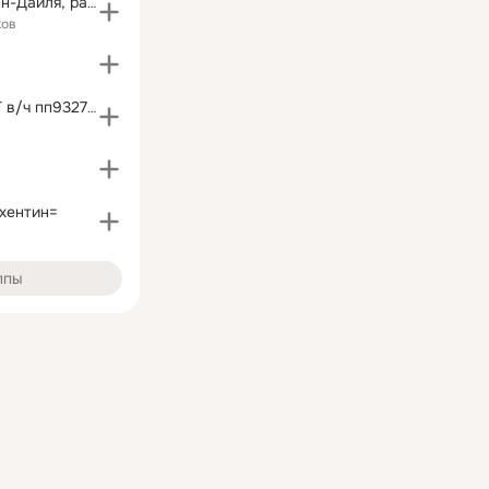
Иван чай, Саган-Дайля, разведение Кипрея
ков
Танкисты ГСВГ в/ч пп93273 Весна 1985-1987 3 Т.Р
хентин=
ппы