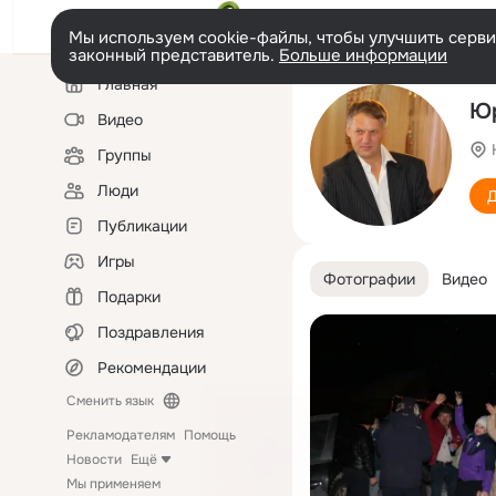
Мы используем cookie-файлы, чтобы улучшить сервис
законный представитель.
Больше информации
Левая
Главная
колонка
Юр
Видео
Группы
Люди
Д
Публикации
Игры
Фотографии
Видео
Подарки
Поздравления
Рекомендации
Сменить язык
Рекламодателям
Помощь
Новости
Ещё
Мы применяем