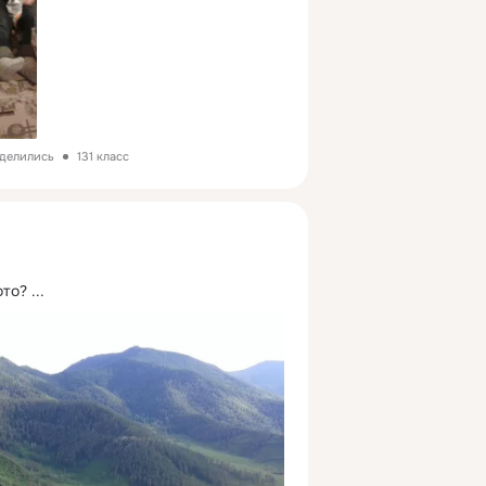
оделились
131 класс
ото?
 ...