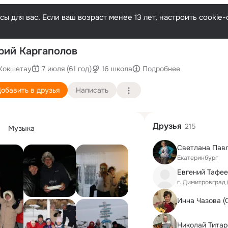
ы для вас. Если ваш возраст менее 13 лет, настроить cooki
П
ий Каргаполов
Кокшетау
7 июля (61 год)
16 школа
Подробнее
обавить в друзья
Написать
Друзья
215
Музыка
Екатеринбург
Евгений Тафе
г. Димитровград 
Николай Титар