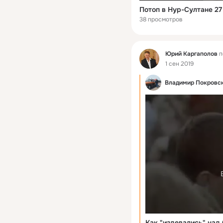
Потоп в Нур-Султане 27
38 просмотров
Фид
Юрий Каргаполов
п
1 сен 2019
Владимир Покровс
Как "издевались" над