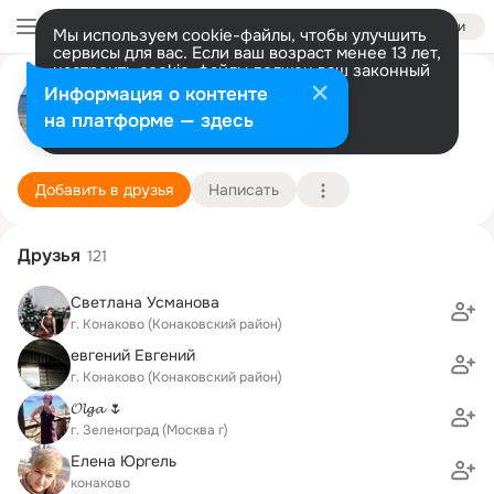
Войти
Мы используем cookie-файлы, чтобы улучшить
сервисы для вас. Если ваш возраст менее 13 лет,
настроить cookie-файлы должен ваш законный
Елена Аратова
представитель.
Больше информации
Информация о контенте
Разрешить все
Настроить
на платформе — здесь
г. Зеленоград (Москва г)
3 декабря
Подробнее
Добавить в друзья
Написать
Друзья
121
Светлана Усманова
г. Конаково (Конаковский район)
евгений Евгений
г. Конаково (Конаковский район)
𝓞𝓵𝓰𝓪 🌷
г. Зеленоград (Москва г)
Елена Юргель
конаково