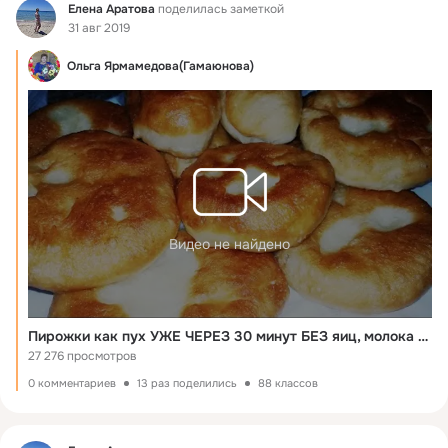
Фид
Елена Аратова
поделилась заметкой
31 авг 2019
Ольга Ярмамедова(Гамаюнова)
Видео не найдено
Пирожки как пух УЖЕ ЧЕРЕЗ 30 минут БЕЗ яиц, молока и кефира!
27 276 просмотров
0 комментариев
13 раз поделились
88 классов