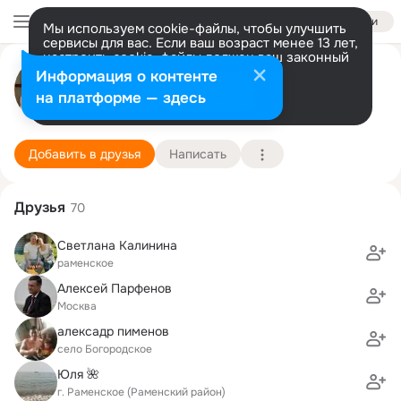
Войти
Мы используем cookie-файлы, чтобы улучшить
сервисы для вас. Если ваш возраст менее 13 лет,
настроить cookie-файлы должен ваш законный
Александр Богородский
представитель.
Больше информации
Информация о контенте
Разрешить все
Настроить
на платформе — здесь
Москва
15 октября (51 год)
МТУСИ, Московский технический университет 
Подробнее
Добавить в друзья
Написать
Друзья
70
Светлана Калинина
раменское
Алексей Парфенов
Москва
алексадр пименов
село Богородское
Юля 🌺
г. Раменское (Раменский район)