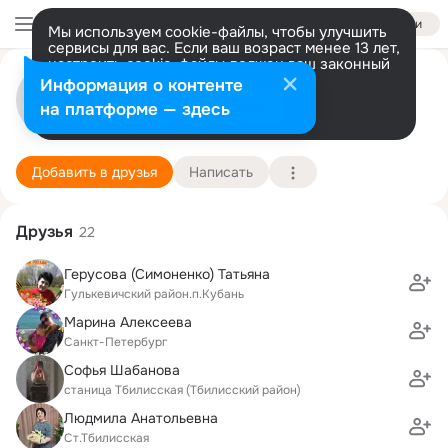
Войти
Мы используем cookie-файлы, чтобы улучшить
сервисы для вас. Если ваш возраст менее 13 лет,
настроить cookie-файлы должен ваш законный
Татьяна Тим
представитель.
Больше информации
Информация о контенте
Разрешить все
Настроить
на платформе — здесь
Санкт-Петербург
4 августа (46 лет)
557 школа
Подробнее
Добавить в друзья
Написать
Друзья
22
Герусова (Симоненко) Татьяна
Гулькевичский район.п.Кубань
Марина Алексеева
Санкт-Петербург
Софья Шабанова
станица Тбилисская (Тбилисский район)
Людмила Анатольевна
Ст.Тбилисская