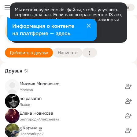
Войти
Мы используем cookie-файлы, чтобы улучшить
сервисы для вас. Если ваш возраст менее 13 лет,
настроить cookie-файлы должен ваш законный
Виктория Белокобыльская
представитель.
Больше информации
Информация о контенте
Разрешить все
Настроить
на платформе — здесь
Белгород
25 августа (37 лет)
1 школа
Подробнее
Добавить в друзья
Написать
Друзья
51
Михаил Мироненко
Москва
no pasaran
Львов
Елена Новикова
Белгород-Алексеевка
ஜКарина ஜ
Новосибирск