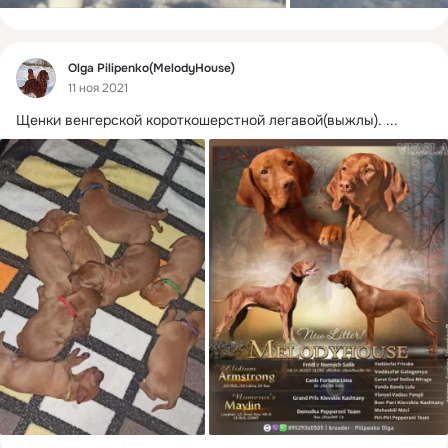
Фид
Olga Pilipenko(MelodyHouse)
11 ноя 2021
Щенки венгерской короткошерстной легавой(выжлы).
 ...