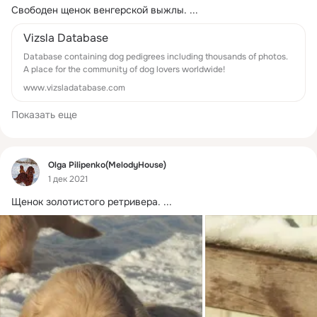
Свободен щенок венгерской выжлы.
 ...
Vizsla Database
Database containing dog pedigrees including thousands of photos.
A place for the community of dog lovers worldwide!
www.vizsladatabase.com
Показать еще
Фид
Olga Pilipenko(MelodyHouse)
1 дек 2021
Щенок золотистого ретривера.
 ...