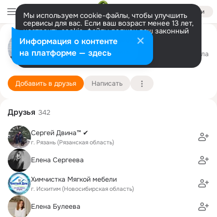
Войти
Мы используем cookie-файлы, чтобы улучшить
сервисы для вас. Если ваш возраст менее 13 лет,
настроить cookie-файлы должен ваш законный
Olga Pilipenko(MelodyHouse)
представитель.
Больше информации
Информация о контенте
Разрешить все
Настроить
на платформе — здесь
г. Искитим (Новосибирская область)
9 октября
8 школа
Подробнее
Добавить в друзья
Написать
Друзья
342
Сергей Двина™ ✔
г. Рязань (Рязанская область)
Елена Сергеева
Химчистка Мягкой мебели
г. Искитим (Новосибирская область)
Елена Булеева