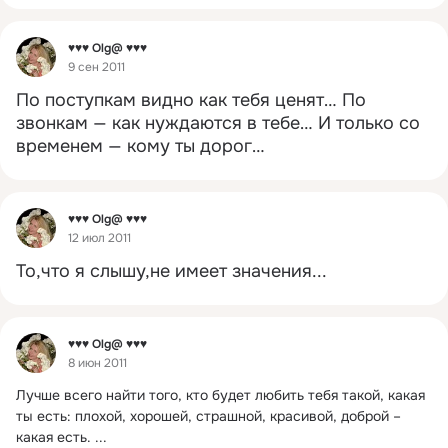
Фид
♥♥♥ Olg@ ♥♥♥
9 сен 2011
По поступкам видно как тебя ценят… По 
звонкам — как нуждаются в тебе… И только со 
временем — кому ты дорог…
Фид
♥♥♥ Olg@ ♥♥♥
12 июл 2011
То,что я слышу,не имеет значения...
Фид
♥♥♥ Olg@ ♥♥♥
8 июн 2011
Лучше всего найти того, кто будет любить тебя такой, какая 
ты есть: плохой, хорошей, страшной, красивой, доброй – 
какая есть.
 ...