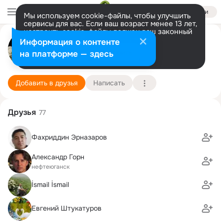
Войти
Мы используем cookie-файлы, чтобы улучшить
сервисы для вас. Если ваш возраст менее 13 лет,
настроить cookie-файлы должен ваш законный
представитель.
Больше информации
♥♥♥ Olg@ ♥♥♥
Информация о контенте
Разрешить все
Настроить
на платформе — здесь
о. Свободы
25 марта
Подробнее
Добавить в друзья
Написать
Друзья
77
Фахриддин Эрназаров
Александр Горн
нефтеюганск
İsmail İsmail
Евгений Штукатуров