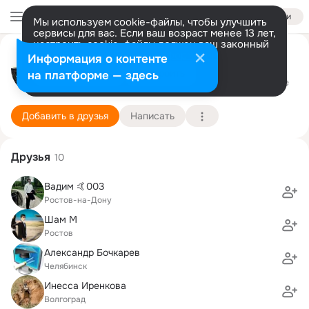
Войти
Мы используем cookie-файлы, чтобы улучшить
сервисы для вас. Если ваш возраст менее 13 лет,
настроить cookie-файлы должен ваш законный
представитель.
Больше информации
I am M
Информация о контенте
Разрешить все
Настроить
на платформе — здесь
Волгоград
1 января (46 лет)
Подробнее
Добавить в друзья
Написать
Друзья
10
Вадим 🤙003
Ростов-на-Дону
Шам М
Ростов
Александр Бочкарев
Челябинск
Инесса Иренкова
Волгоград