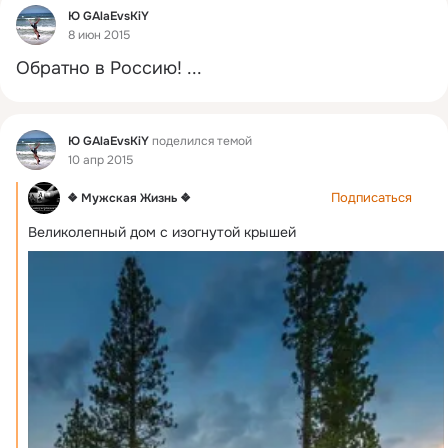
Фид
Ю GAlaEvsKiY
8 июн 2015
Обратно в Россию!
 ...
Фид
Ю GAlaEvsKiY
поделился темой
10 апр 2015
Подписаться
❖ Мужская Жизнь ❖
Великолепный дом с изогнутой крышей