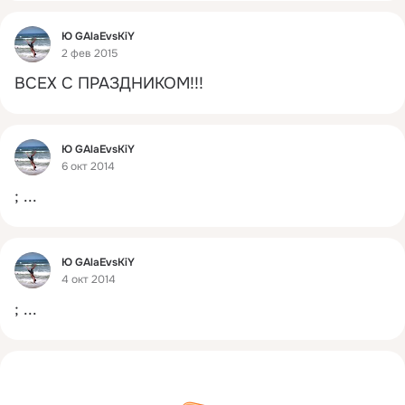
Фид
Ю GAlaEvsKiY
2 фев 2015
ВСЕХ С ПРАЗДНИКОМ!!!
Фид
Ю GAlaEvsKiY
6 окт 2014
;
 ...
Фид
Ю GAlaEvsKiY
4 окт 2014
;
 ...