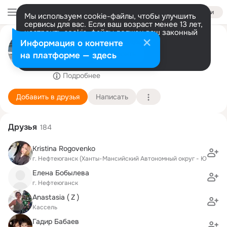
Войти
Мы используем cookie-файлы, чтобы улучшить
сервисы для вас. Если ваш возраст менее 13 лет,
настроить cookie-файлы должен ваш законный
Ю GAlaEvsKiY
представитель.
Больше информации
Информация о контенте
Разрешить все
Настроить
на платформе — здесь
Ганновер - Нефтеюганск
22 февраля (104 года)
3 школа
Подробнее
Добавить в друзья
Написать
Друзья
184
Kristina Rogovenko
г. Нефтеюганск (Ханты-Мансийский Автономный округ - Югра АО
Елена Бобылева
г. Нефтеюганск
Anastasia ( Z )
Кассель
Гадир Бабаев