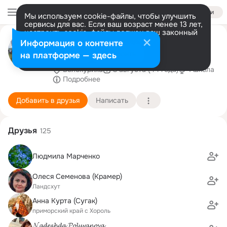
Войти
Мы используем cookie-файлы, чтобы улучшить
сервисы для вас. Если ваш возраст менее 13 лет,
настроить cookie-файлы должен ваш законный
Наталья Валитова
представитель.
Больше информации
Информация о контенте
(Барышникова)
Разрешить все
Настроить
на платформе — здесь
Белокуриха
3 августа (44 года)
1 школа
Подробнее
Добавить в друзья
Написать
Друзья
125
Людмила Марченко
Олеся Семенова (Крамер)
Ландсхут
Анна Курта (Сугак)
приморский край с Хороль
𝓝𝓪𝓭𝓮𝔃𝓱𝓭𝓪 𝓟𝓸𝓵𝓾𝔂𝓪𝓷𝓸𝓿𝓪