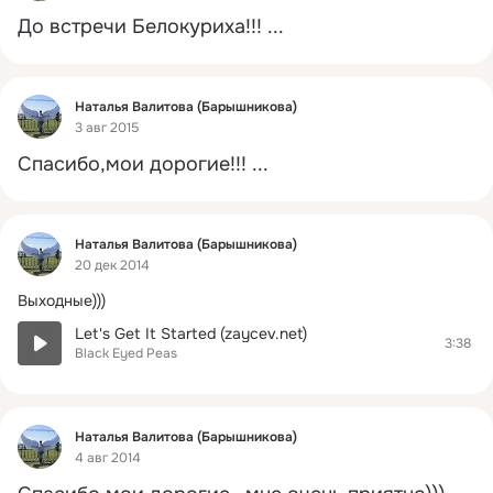
До встречи Белокуриха!!!
 ...
Фид
Наталья Валитова (Барышникова)
3 авг 2015
Спасибо,мои дорогие!!!
 ...
Фид
Наталья Валитова (Барышникова)
20 дек 2014
Выходные)))
Let's Get It Started (zaycev.net)
3:38
Black Eyed Peas
Фид
Наталья Валитова (Барышникова)
4 авг 2014