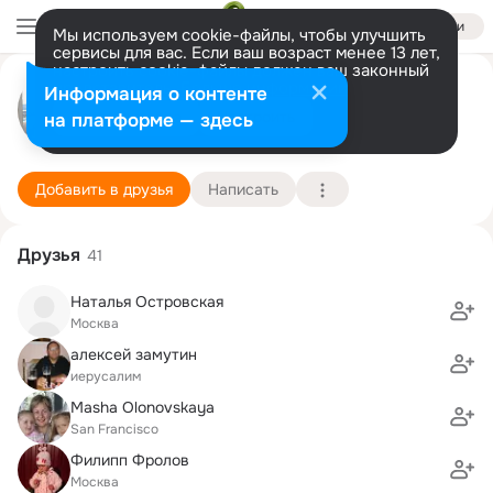
Войти
Мы используем cookie-файлы, чтобы улучшить
сервисы для вас. Если ваш возраст менее 13 лет,
настроить cookie-файлы должен ваш законный
Лилия Подольная
представитель.
Больше информации
Информация о контенте
Разрешить все
Настроить
на платформе — здесь
Boston
29 ноября (51 год)
193 школа
Подробнее
Добавить в друзья
Написать
Друзья
41
Наталья Островская
Москва
алексей замутин
иерусалим
Masha Olonovskaya
San Francisco
Филипп Фролов
Москва