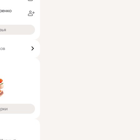
ренко
зья
ков
арки