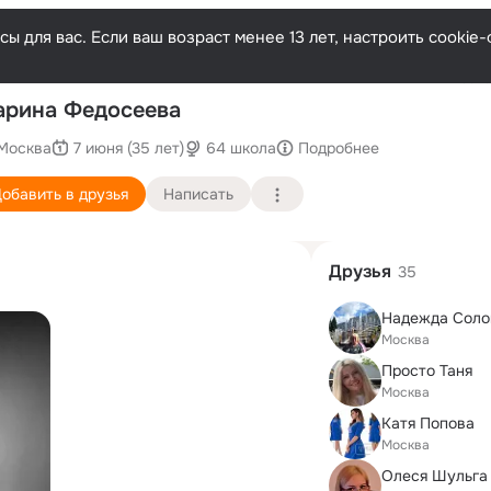
ы для вас. Если ваш возраст менее 13 лет, настроить cooki
Послед
рина Федосеева
Москва
7 июня (35 лет)
64 школа
Подробнее
обавить в друзья
Написать
Друзья
35
Надежда Соло
Москва
Просто Таня
Москва
Катя Попова
Москва
Олеся Шульга