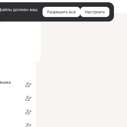
Войти
e-файлы должен ваш
Разрешить все
Настроить
Правая
ний визит: 5 окт 2016
колонка
вьева