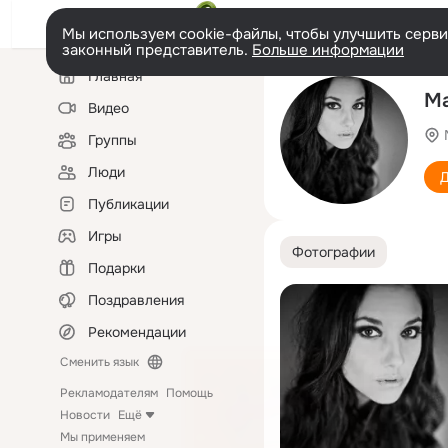
Мы используем cookie-файлы, чтобы улучшить сервис
законный представитель.
Больше информации
Левая
Главная
колонка
Ма
Видео
Группы
Люди
Д
Публикации
Игры
Фотографии
Подарки
Поздравления
Рекомендации
Сменить язык
Рекламодателям
Помощь
Новости
Ещё
Мы применяем