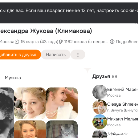
ы для вас. Если ваш возраст менее 13 лет, настроить cooki
Последн
ександра Жукова (Климакова)
Москва
15 марта (43 года)
1162 школа (с непрерывным эколо
Подробне
обавить в друзья
Написать
Друзья
98
Музыка
Евгений Маре
Москва
Olesya Shmele
г. Вичуга (Вичуг
Михаил Мелья
Москва
𝓜𝓪𝓴𝓼𝓲𝓶 ☆