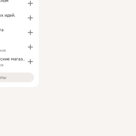
слом
х идей.
та
ков
Кораблик - детские магазины
ов
ппы