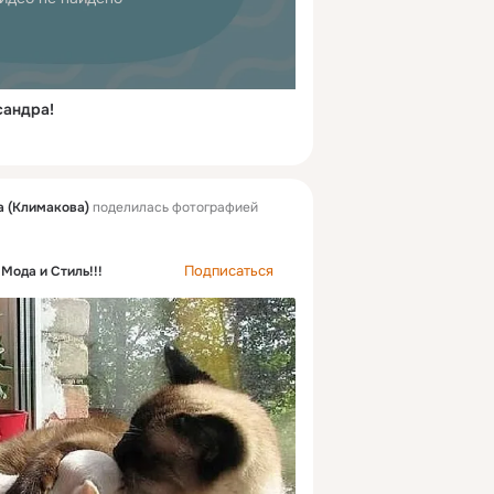
сандра!
 (Климакова)
поделилась фотографией
Подписаться
Мода и Стиль!!!