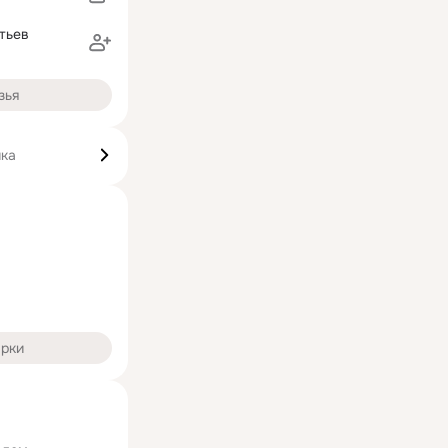
тьев
зья
ика
арки