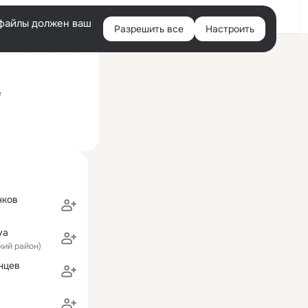
Войти
e-файлы должен ваш
Разрешить все
Настроить
Правая
ий визит: 14 окт 2022
колонка
гическим образованием)
е
нков
va
ский район)
нцев