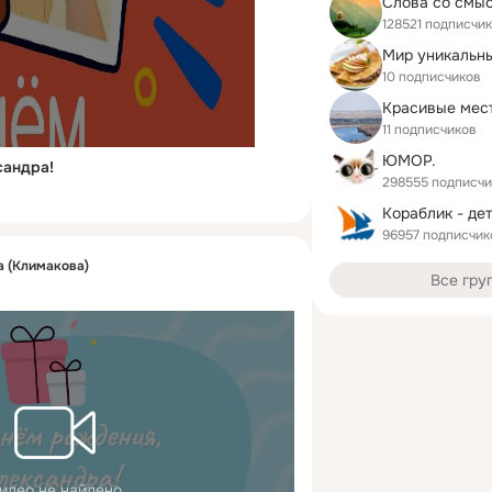
Слова со смы
128521 подписчик
Мир уникальны
10 подписчиков
Красивые мес
11 подписчиков
ЮМОР.
сандра!
298555 подписчи
96957 подписчик
 (Климакова)
Все гру
идео не найдено