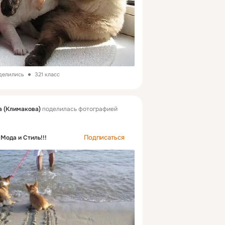
делились
321 класс
 (Климакова)
поделилась фотографией
Подписаться
Мода и Стиль!!!