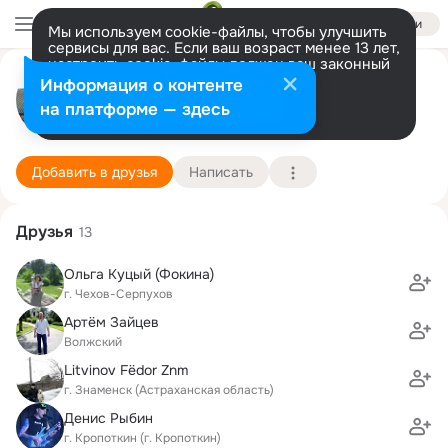
Войти
Мы используем cookie-файлы, чтобы улучшить
сервисы для вас. Если ваш возраст менее 13 лет,
настроить cookie-файлы должен ваш законный
Михаил Белецкий
представитель.
Больше информации
Информация о контенте
Разрешить все
Настроить
на платформе — здесь
Санкт-Петербург
11 мая (41 год)
236 школа
Подробнее
Добавить в друзья
Написать
Друзья
13
Ольга Куцый (Фокина)
г. Чехов-Серпухов
Артём Зайцев
Волжский
Litvinov Fёdor Znm
г. Знаменск (Астраханская область)
Денис Рыбин
г. Кропоткин (г. Кропоткин)