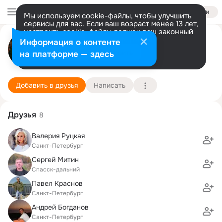
Войти
Мы используем cookie-файлы, чтобы улучшить
сервисы для вас. Если ваш возраст менее 13 лет,
настроить cookie-файлы должен ваш законный
Денис Герцовский
представитель.
Больше информации
Информация о контенте
Разрешить все
Настроить
на платформе — здесь
Санкт-Петербург
22 апреля (46 лет)
Государственный университет морского и реч
Подробнее
Добавить в друзья
Написать
Друзья
8
Валерия Руцкая
Санкт-Петербург
Сергей Митин
Спасск-дальний
Павел Краснов
Санкт-Петербург
Андрей Богданов
Санкт-Петербург