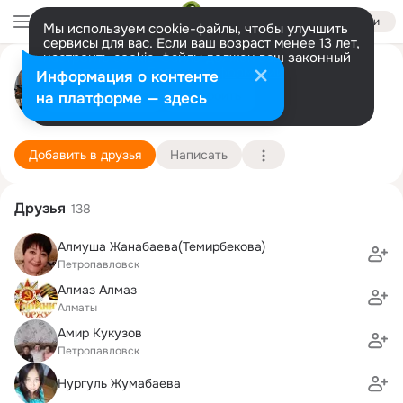
Войти
Мы используем cookie-файлы, чтобы улучшить
сервисы для вас. Если ваш возраст менее 13 лет,
настроить cookie-файлы должен ваш законный
Айман Лекерова
представитель.
Больше информации
Информация о контенте
Разрешить все
Настроить
на платформе — здесь
Петропавловск
5 сентября (44 года)
Николаевская школа
Подробнее
Добавить в друзья
Написать
Друзья
138
Алмуша Жанабаева(Темирбекова)
Петропавловск
Алмаз Алмаз
Алматы
Амир Кукузов
Петропавловск
Нургуль Жумабаева