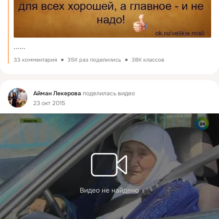
......
33 комментария
35K раз поделились
38K классов
Фид
Айман Лекерова
поделилась видео
23 окт 2015
Видео не найдено