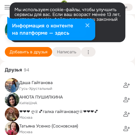
Войти
Мы используем cookie-файлы, чтобы улучшить
сервисы для вас. Если ваш возраст менее 13 лет,
настроить cookie-файлы должен ваш законный
Леся Бутенко
представитель.
Больше информации
Информация о контенте
Разрешить все
Настроить
на платформе — здесь
Москва
12 июля (43 года)
ГУУ, Государственный университет управлени
Подробнее
Добавить в друзья
Написать
Друзья
94
Даша Гайтанова
Гусь-Хрустальный
АНЮТА ПУШИЛКИНА
КиНеШмА
❤❤❤ ღ♕💕галка гайтановаღ♕❤❤❤💕
Москва
Татьяна Усенко (Cосновская)
Москва