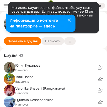
Войти
Мы используем cookie-файлы, чтобы улучшить
сервисы для вас. Если ваш возраст менее 13 лет,
настроить cookie-файлы должен ваш законный
Надя Попова
представитель.
Больше информации
Информация о контенте
Разрешить все
Настроить
на платформе — здесь
Иваново,Germany
13 декабря (48 лет)
37 школа
Подробнее
Добавить в друзья
Написать
Друзья
43
Юлия Куранова
Иваново
Толя Попов
Владимир
Veronika Shabani (Pamykanava)
Hannover
Lyudmila Doshchechkina
Hannover