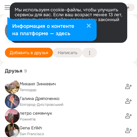
Войти
Мы используем cookie-файлы, чтобы улучшить
сервисы для вас. Если ваш возраст менее 13 лет,
настроить cookie-файлы должен ваш законный
Евгений Дряпоченко
представитель.
Больше информации
Информация о контенте
Разрешить все
Настроить
на платформе — здесь
ОДЕССА
16 июня (64 года)
50 школа
Подробнее
Добавить в друзья
Написать
Друзья
9
Михаил Зинкевич
Теплодар
Галина Дряпоченко
Білгород-Дністровський
петро семянчук
Рожнятів
Gena Erlikh
San Francisco